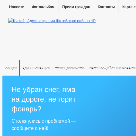
Новости
Фотоальбом
Прием граждан
Контакты
Карта 
ОБЩЕЕ
АДМИНИСТРАЦИЯ
СОВЕТ ДЕПУТАТОВ
ПРОТИВОДЕЙСТВИЕ КОРРУП
Не убран снег, яма
на дороге, не горит
фонарь?
Столкнулись с проблемой —
сообщите о ней!