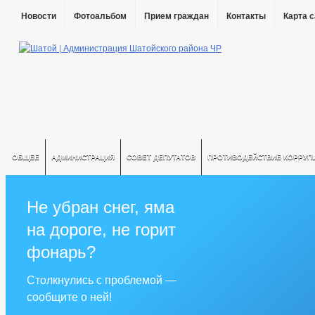
Новости
Фотоальбом
Прием граждан
Контакты
Карта 
ОБЩЕЕ
АДМИНИСТРАЦИЯ
СОВЕТ ДЕПУТАТОВ
ПРОТИВОДЕЙСТВИЕ КОРРУП
Не убран снег, яма
на дороге, не горит
фонарь?
Столкнулись с проблемой —
сообщите о ней!