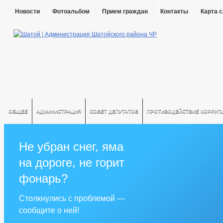
Новости
Фотоальбом
Прием граждан
Контакты
Карта 
ОБЩЕЕ
АДМИНИСТРАЦИЯ
СОВЕТ ДЕПУТАТОВ
ПРОТИВОДЕЙСТВИЕ КОРРУП
Не убран снег, яма
на дороге, не горит
фонарь?
Столкнулись с проблемой —
сообщите о ней!