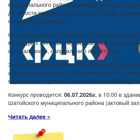
муниципального района, проводит конкурс на за
должности муниципальной службы Главы админи
сельского поселения
Квалификационные требования: Наличие высшего
менее двух лет стажа муниципальной службы или
специальности, направлению подготовки.
Знание: Конституции РФ, Конституции ЧР, федер
актов Президента РФ и Правительства РФ, закон
нормативных правовых актов Чеченской Республи
Конкурс проводится:
06
.
0
7
.202
6
г.
в 10:00 в здан
Шатойского муниципального района (актовый зал
Читать далее »