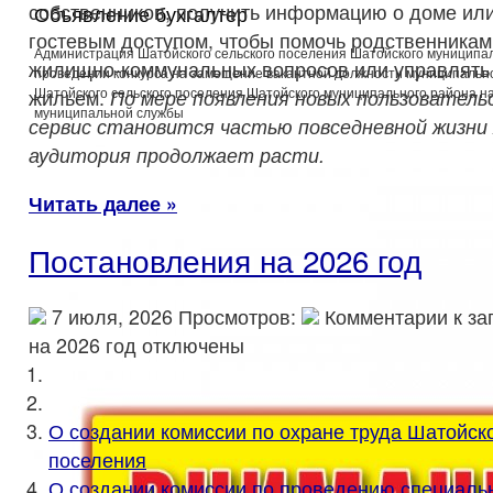
собственников, получить информацию о доме ил
Объявление бухгалтер
гостевым доступом, чтобы помочь родственника
Администрация Шатойского сельского поселения Шатойского муниципа
жилищно-коммунальных вопросов или управлять
проведении конкурса на замещение вакантной должности муниципаль
Шатойского сельского поселения Шатойского муниципального района 
жильем.
По мере появления новых пользователь
муниципальной службы
сервис становится частью повседневной жизни
аудитория продолжает расти.
Читать далее »
Постановления на 2026 год
7 июля, 2026 Просмотров:
Комментарии
к за
на 2026 год
отключены
О создании комиссии по охране труда Шатойско
поселения
О создании комиссии по проведению специаль