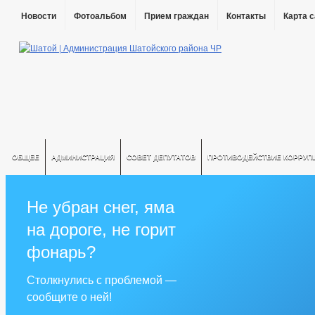
Новости
Фотоальбом
Прием граждан
Контакты
Карта 
ОБЩЕЕ
АДМИНИСТРАЦИЯ
СОВЕТ ДЕПУТАТОВ
ПРОТИВОДЕЙСТВИЕ КОРРУП
Не убран снег, яма
на дороге, не горит
фонарь?
Столкнулись с проблемой —
сообщите о ней!