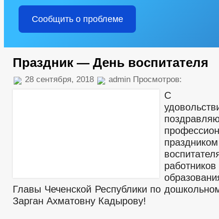
Сообщить о проблеме
Праздник — День воспитателя
28 сентября, 2018
admin Просмотров:
С ог
удовольств
поздр
профессио
праздн
воспита
работнико
образован
Главы Чеченской Республики по дошкольно
Зарган Ахматовну Кадырову!