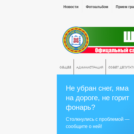
Новости
Фотоальбом
Прием гр
ОБЩЕЕ
АДМИНИСТРАЦИЯ
СОВЕТ ДЕПУТАТ
Не убран снег, яма
на дороге, не горит
фонарь?
Столкнулись с проблемой —
сообщите о ней!