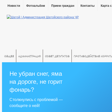
Новости
Фотоальбом
Прием граждан
Контакты
Карта 
ОБЩЕЕ
АДМИНИСТРАЦИЯ
СОВЕТ ДЕПУТАТОВ
ПРОТИВОДЕЙСТВИЕ КОРРУП
Не убран снег, яма
на дороге, не горит
фонарь?
Столкнулись с проблемой —
сообщите о ней!