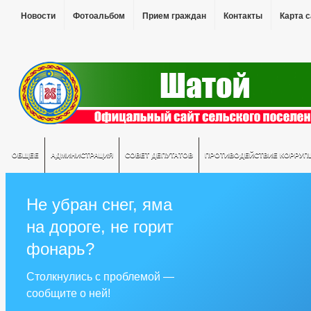
Новости
Фотоальбом
Прием граждан
Контакты
Карта 
ОБЩЕЕ
АДМИНИСТРАЦИЯ
СОВЕТ ДЕПУТАТОВ
ПРОТИВОДЕЙСТВИЕ КОРРУП
Не убран снег, яма
на дороге, не горит
фонарь?
Столкнулись с проблемой —
сообщите о ней!