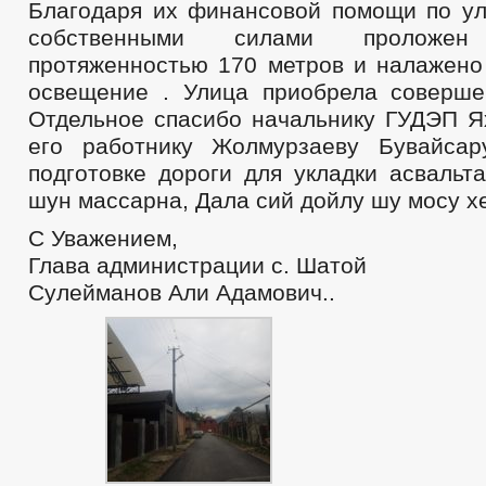
Благодаря их финансовой помощи по ул
собственными силами проложе
протяженностью 170 метров и налажено
освещение . Улица приобрела соверше
Отдельное спасибо начальнику ГУДЭП Я
его работнику Жолмурзаеву Бувайса
подготовке дороги для укладки асвальт
шун массарна, Дала сий дойлу шу мосу хе
С Уважением,
Глава администрации с. Шатой
Сулейманов Али Адамович..