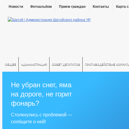
Новости
Фотоальбом
Прием граждан
Контакты
Карта 
ОБЩЕЕ
АДМИНИСТРАЦИЯ
СОВЕТ ДЕПУТАТОВ
ПРОТИВОДЕЙСТВИЕ КОРРУП
Не убран снег, яма
на дороге, не горит
фонарь?
Столкнулись с проблемой —
сообщите о ней!