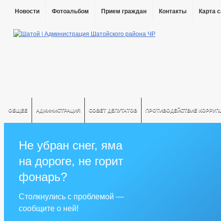
Новости
Фотоальбом
Прием граждан
Контакты
Карта 
ОБЩЕЕ
АДМИНИСТРАЦИЯ
СОВЕТ ДЕПУТАТОВ
ПРОТИВОДЕЙСТВИЕ КОРРУП
Не убран снег, яма
на дороге, не горит
фонарь?
Столкнулись с проблемой —
сообщите о ней!