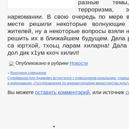
разные темы
терроризма, 
наркомании. В свою очередь по мере 
месте решили некоторые волнующие
жителей, ну а некоторые вопросы взяли н
решить их в ближайшем будущем. Дела 
са юртхой, тхоьц ларам хиларна! Дала
дол дик х1ум кхоч хилил!
Опубликовано в рубрике
Новости
«
Выездное совещание
Сулейманов Али Адамович встретился с помощником начальника, главн
и информации «Госсуправления по кинематографии министерства культ
Вы можете
оставить комментарий
, или источник
с