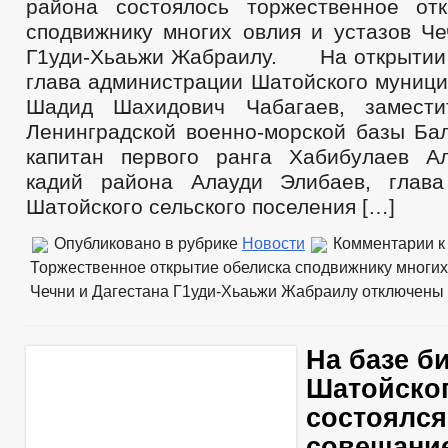
района состоялось торжественное от
сподвижнику многих овлия и устазов Че
Г1уди-Хьаьжи Жабраилу. На открытии 
глава администрации Шатойского муници
Шадид Шахидович Чабагаев, замести
Ленинградской военно-морской базы Бал
капитан первого ранга Хабибулаев А
кадий района Алауди Элибаев, глава
Шатойского сельского поселения […]
Опубликовано в рубрике
Новости
Комментарии
к
Торжественное открытие обелиска сподвижнику многих
Чечни и Дагестана Г1уди-Хьаьжи Жабраилу
отключены
На базе б
Шатойског
состоялся
совещани