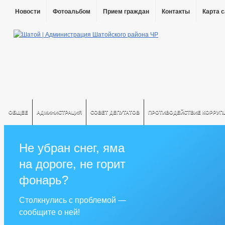
Новости
Фотоальбом
Прием граждан
Контакты
Карта 
ОБЩЕЕ
АДМИНИСТРАЦИЯ
СОВЕТ ДЕПУТАТОВ
ПРОТИВОДЕЙСТВИЕ КОРРУП
Не убран снег, яма
на дороге, не горит
фонарь?
Столкнулись с проблемой —
сообщите о ней!