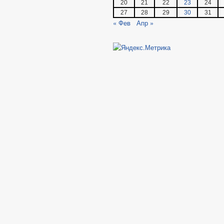
20
21
22
23
24
27
28
29
30
31
« Фев
Апр »