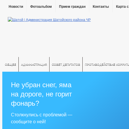
Новости
Фотоальбом
Прием граждан
Контакты
Карта 
ОБЩЕЕ
АДМИНИСТРАЦИЯ
СОВЕТ ДЕПУТАТОВ
ПРОТИВОДЕЙСТВИЕ КОРРУП
Не убран снег, яма
на дороге, не горит
фонарь?
Столкнулись с проблемой —
сообщите о ней!