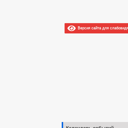
Экспертные заключения об экспер
_
Порядок обжалования НПА
Конфиденциальная политика
Распоряжения администрации
Версия сайта для слабовид
Административные регламенты
Постановления администрации
Публичные слушания
Федеральные законы
Бюджет
Бюджет по годам
Отчет об исполнении бюджета
_
Муниципальные услуги
Формы заявлений по муниципальным 
Стандарты муниципальных услуг
Нормативно-правовые акты
Муниципальные услуги
_
Прием граждан
Обращение к главе
Интернет приемная
График приема граждан
Обзоры обращений граждан