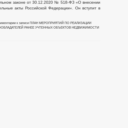
льном законе от 30.12.2020 № 518-ФЗ «О внесении
рации
ельные акты Российской Федерации«. Он вступит в
ости ОМСУ, размещаемой в сети «Интернет»
мментарии
к записи ПЛАН МЕРОПРИЯТИЙ ПО РЕАЛИЗАЦИИ
ООБЛАДАТЕЛЕЙ РАНЕЕ УЧТЕННЫХ ОБЪЕКТОВ НЕДВИЖИМОСТИ
муниципальную службу
кции
аявлений
ных служащих администрации
кции