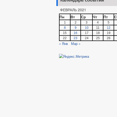
Календарь событий
Форма обращений и заявлений
Порядок рассмотрения обращений
ФЕВРАЛЬ 2021
Регламент рассмотрения обращений
Пн
Вт
Ср
Чт
Пт
С
1
2
3
4
5
8
9
10
11
12
15
16
17
18
19
22
23
24
25
26
« Янв
Мар »