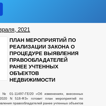
рупции
летних
нарушений
ой дружине
ого движения
враля, 2021
ликта интересов
ам в администрации
ПЛАН МЕРОПРИЯТИЙ ПО
РЕАЛИЗАЦИИ ЗАКОНА О
ПРОЦЕДУРЕ ВЫЯВЛЕНИЯ
ПРАВООБЛАДАТЕЛЕЙ
РАНЕЕ УЧТЕННЫХ
ОБЪЕКТОВ
НЕДВИЖИМОСТИ
срочках
ие субъектов
0 № 01-11497-ГЕ/20 «Об изменениях, внесенных
еднего предпринимательства
.2020 N 518-ФЗ» готовит план мероприятий по
явления правообладателей ранее учтенных объектов