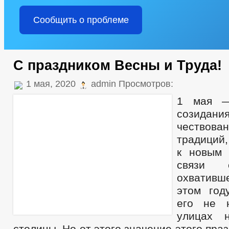
Сообщить о проблеме
С праздником Весны и Труда!
1 мая, 2020
admin Просмотров:
1 мая —
созидани
чествов
традиций,
к новым 
связи 
охватив
этом год
его не 
улицах 
столицы. Но от этого значение этого пра