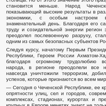
становится меньше. Народ Чеченск
показывающий высокие результаты в раз
экономики, с особым настроем в
знаменательный день. Благодаря его с
труду и созидательной энергии регион 
преодолел послевоенную разруху, ста
одним из самых безопасных субъектов Ро
Следуя курсу, начатому Первым Презид
Республики, Героем России Ахматом-Х
благодаря огромному трудолюбию вс
народа, в регионе преодолели все н
навсегда уничтожили терроризм, доби
успехов, которые признаются во всем мир
— Сегодня о Чеченской Республике, ее кр
опрятности улиц, сел и городов, совре
комплексах, стадионах, курортах и пр
крупных в Европе мечетях знают не тольк