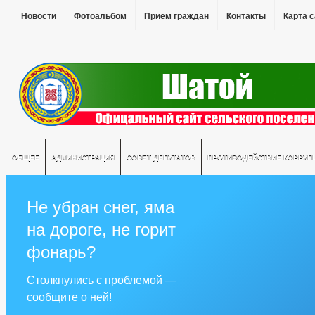
Новости
Фотоальбом
Прием граждан
Контакты
Карта 
ОБЩЕЕ
АДМИНИСТРАЦИЯ
СОВЕТ ДЕПУТАТОВ
ПРОТИВОДЕЙСТВИЕ КОРРУП
Не убран снег, яма
на дороге, не горит
фонарь?
Столкнулись с проблемой —
сообщите о ней!