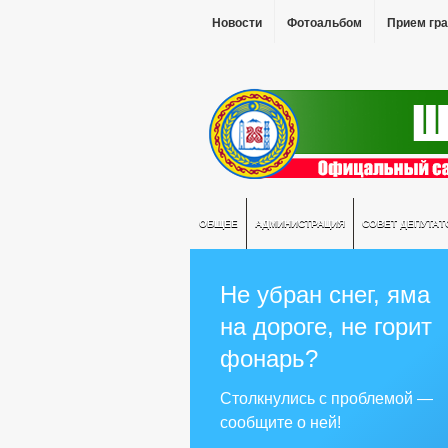
Новости
Фотоальбом
Прием гр
ОБЩЕЕ
АДМИНИСТРАЦИЯ
СОВЕТ ДЕПУТАТ
Не убран снег, яма
на дороге, не горит
фонарь?
Столкнулись с проблемой —
сообщите о ней!