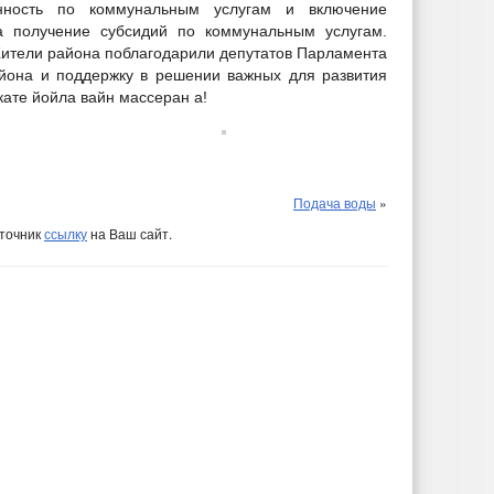
енность по коммунальным услугам и включение
 получение субсидий по коммунальным услугам.
Жители района поблагодарили депутатов Парламента
йона и поддержку в решении важных для развития
кате йойла вайн массеран а!
Подача воды
»
сточник
ссылку
на Ваш сайт.