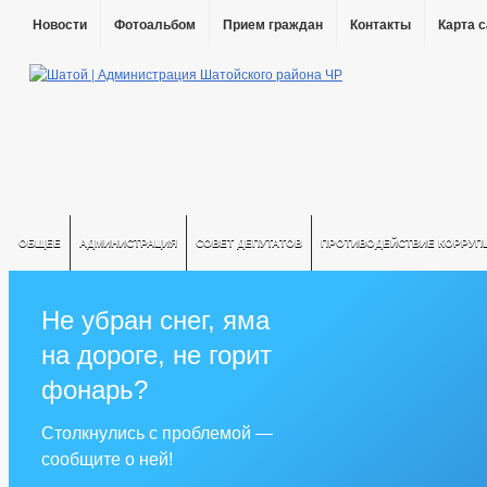
Новости
Фотоальбом
Прием граждан
Контакты
Карта 
ОБЩЕЕ
АДМИНИСТРАЦИЯ
СОВЕТ ДЕПУТАТОВ
ПРОТИВОДЕЙСТВИЕ КОРРУП
Не убран снег, яма
на дороге, не горит
фонарь?
Столкнулись с проблемой —
сообщите о ней!