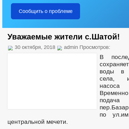
Сообщить о проблеме
Уважаемые жители с.Шатой!
30 октября, 2018
admin Просмотров:
В после
сохраняе
воды в 
села, и
насоса
Временн
подач
пер.База
по ул.им
центральной мечети.