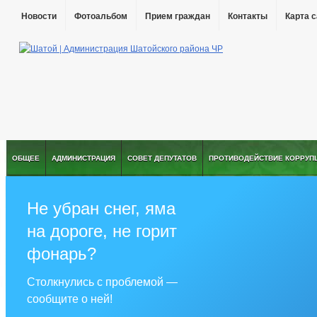
Новости
Фотоальбом
Прием граждан
Контакты
Карта 
ОБЩЕЕ
АДМИНИСТРАЦИЯ
СОВЕТ ДЕПУТАТОВ
ПРОТИВОДЕЙСТВИЕ КОРРУП
Не убран снег, яма
на дороге, не горит
фонарь?
Столкнулись с проблемой —
сообщите о ней!