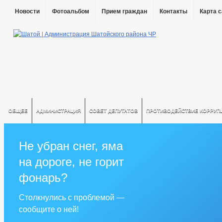
Новости
Фотоальбом
Прием граждан
Контакты
Карта 
ОБЩЕЕ
АДМИНИСТРАЦИЯ
СОВЕТ ДЕПУТАТОВ
ПРОТИВОДЕЙСТВИЕ КОРРУП
Не убран снег, яма
на дороге, не горит
фонарь?
Столкнулись с проблемой —
сообщите о ней!