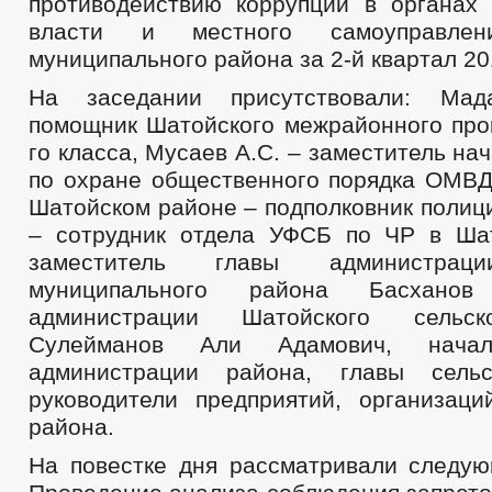
противодействию коррупции в органах 
власти и местного самоуправлен
муниципального района за 2-й квартал 20
На заседании присутствовали: Ма
помощник Шатойского межрайонного прок
го класса, Мусаев А.С. – заместитель на
по охране общественного порядка ОМВД
Шатойском районе – подполковник полиц
– сотрудник отдела УФСБ по ЧР в Ша
заместитель главы администрац
муниципального района Басхано
администрации Шатойского сельск
Сулейманов Али Адамович, начал
администрации района, главы сельс
руководители предприятий, организац
района.
На повестке дня рассматривали следую