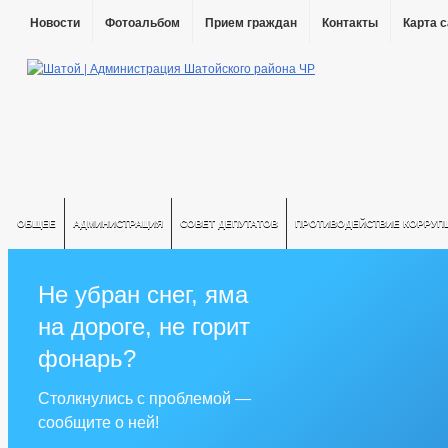
Новости
Фотоальбом
Прием граждан
Контакты
Карта 
ОБЩЕЕ
АДМИНИСТРАЦИЯ
СОВЕТ ДЕПУТАТОВ
ПРОТИВОДЕЙСТВИЕ КОРРУП
Не убран снег, яма
на дороге, не горит
фонарь?
Столкнулись с проблемой —
сообщите о ней!