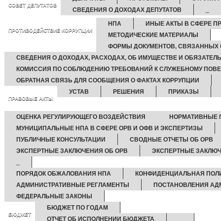
СОВЕТ ДЕПУТАТОВ
СВЕДЕНИЯ О ДОХОДАХ ДЕПУТАТОВ
_
НПА
ИНЫЕ АКТЫ В СФЕРЕ П
ПРОТИВОДЕЙСТВИЕ КОРРУПЦИИ
МЕТОДИЧЕСКИЕ МАТЕРИАЛЫ
ФОРМЫ ДОКУМЕНТОВ, СВЯЗАННЫХ 
СВЕДЕНИЯ О ДОХОДАХ, РАСХОДАХ, ОБ ИМУЩЕСТВЕ И ОБЯЗАТЕЛ
КОМИССИЯ ПО СОБЛЮДЕНИЮ ТРЕБОВАНИЙ К СЛУЖЕБНОМУ ПОВЕ
ОБРАТНАЯ СВЯЗЬ ДЛЯ СООБЩЕНИЯ О ФАКТАХ КОРРУПЦИИ
УСТАВ
РЕШЕНИЯ
ПРИКАЗЫ
ПРАВОВЫЕ АКТЫ
ОЦЕНКА РЕГУЛИРУЮЩЕГО ВОЗДЕЙСТВИЯ
НОРМАТИВНЫЕ П
МУНИЦИПАЛЬНЫЕ НПА В СФЕРЕ ОРВ И ОФВ И ЭКСПЕРТИЗЫ
ПУБЛИЧНЫЕ КОНСУЛЬТАЦИИ
СВОДНЫЕ ОТЧЕТЫ ОБ ОРВ
ЭКСПЕРТНЫЕ ЗАКЛЮЧЕНИЯ ОБ ОРВ
ЭКСПЕРТНЫЕ ЗАКЛЮЧ
_
ПОРЯДОК ОБЖАЛОВАНИЯ НПА
КОНФИДЕНЦИАЛЬНАЯ ПОЛ
АДМИНИСТРАТИВНЫЕ РЕГЛАМЕНТЫ
ПОСТАНОВЛЕНИЯ АД
ФЕДЕРАЛЬНЫЕ ЗАКОНЫ
БЮДЖЕТ ПО ГОДАМ
БЮДЖЕТ
ОТЧЕТ ОБ ИСПОЛНЕНИИ БЮДЖЕТА
_