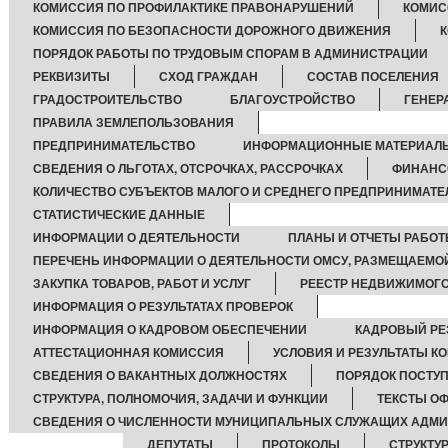
КОМИССИЯ ПО ПРОФИЛАКТИКЕ ПРАВОНАРУШЕНИЙ
КОМИС
КОМИССИЯ ПО БЕЗОПАСНОСТИ ДОРОЖНОГО ДВИЖЕНИЯ
ПОРЯДОК РАБОТЫ ПО ТРУДОВЫМ СПОРАМ В АДМИНИСТРАЦИИ
РЕКВИЗИТЫ
СХОД ГРАЖДАН
СОСТАВ ПОСЕЛЕНИЯ
ГРАДОСТРОИТЕЛЬСТВО
БЛАГОУСТРОЙСТВО
ГЕНЕР
ПРАВИЛА ЗЕМЛЕПОЛЬЗОВАНИЯ
ПРЕДПРИНИМАТЕЛЬСТВО
ИНФОРМАЦИОННЫЕ МАТЕРИАЛ
СВЕДЕНИЯ О ЛЬГОТАХ, ОТСРОЧКАХ, РАССРОЧКАХ
ФИНАНС
КОЛИЧЕСТВО СУБЪЕКТОВ МАЛОГО И СРЕДНЕГО ПРЕДПРИНИМАТЕ
СТАТИСТИЧЕСКИЕ ДАННЫЕ
ИНФОРМАЦИИ О ДЕЯТЕЛЬНОСТИ
ПЛАНЫ И ОТЧЕТЫ РАБО
ПЕРЕЧЕНЬ ИНФОРМАЦИИ О ДЕЯТЕЛЬНОСТИ ОМСУ, РАЗМЕЩАЕМОЙ
ЗАКУПКА ТОВАРОВ, РАБОТ И УСЛУГ
РЕЕСТР НЕДВИЖИМОГ
ИНФОРМАЦИЯ О РЕЗУЛЬТАТАХ ПРОВЕРОК
ИНФОРМАЦИЯ О КАДРОВОМ ОБЕСПЕЧЕНИИ
КАДРОВЫЙ РЕ
АТТЕСТАЦИОННАЯ КОМИССИЯ
УСЛОВИЯ И РЕЗУЛЬТАТЫ К
СВЕДЕНИЯ О ВАКАНТНЫХ ДОЛЖНОСТЯХ
ПОРЯДОК ПОСТУ
СТРУКТУРА, ПОЛНОМОЧИЯ, ЗАДАЧИ И ФУНКЦИИ
ТЕКСТЫ О
СВЕДЕНИЯ О ЧИСЛЕННОСТИ МУНИЦИПАЛЬНЫХ СЛУЖАЩИХ АДМ
ДЕПУТАТЫ
ПРОТОКОЛЫ
СТРУКТУ