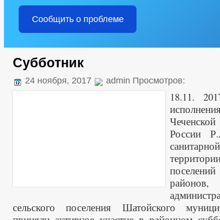
Сообщить о проблеме
Субботник
24 ноября, 2017
admin Просмотров:
18.11. 20
исполнени
Чеченской 
России Р
санита
террито
посе
райо
администр
сельского поселения Шатойского муници
приняли активное участие в районном субб