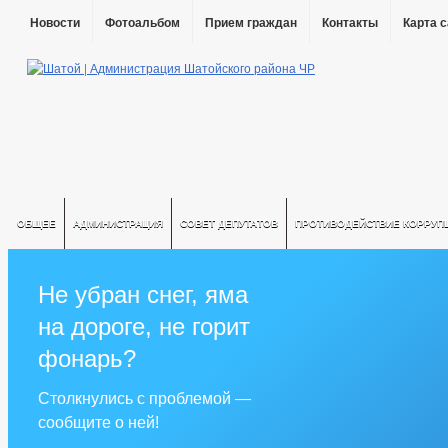
Новости
Фотоальбом
Прием граждан
Контакты
Карта 
ОБЩЕЕ
АДМИНИСТРАЦИЯ
СОВЕТ ДЕПУТАТОВ
ПРОТИВОДЕЙСТВИЕ КОРРУП
Не убран снег, яма
на дороге, не горит
фонарь?
Столкнулись с проблемой —
сообщите о ней!