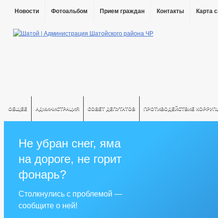
Новости
Фотоальбом
Прием граждан
Контакты
Карта 
ОБЩЕЕ
АДМИНИСТРАЦИЯ
СОВЕТ ДЕПУТАТОВ
ПРОТИВОДЕЙСТВИЕ КОРРУП
Не убран снег, яма
на дороге, не горит
фонарь?
Столкнулись с проблемой —
сообщите о ней!