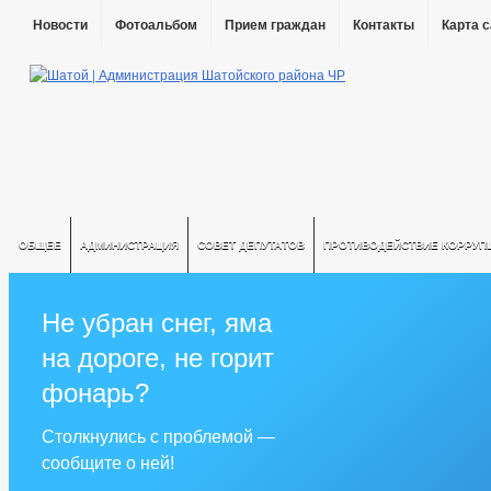
Новости
Фотоальбом
Прием граждан
Контакты
Карта 
ОБЩЕЕ
АДМИНИСТРАЦИЯ
СОВЕТ ДЕПУТАТОВ
ПРОТИВОДЕЙСТВИЕ КОРРУП
Не убран снег, яма
на дороге, не горит
фонарь?
Столкнулись с проблемой —
сообщите о ней!