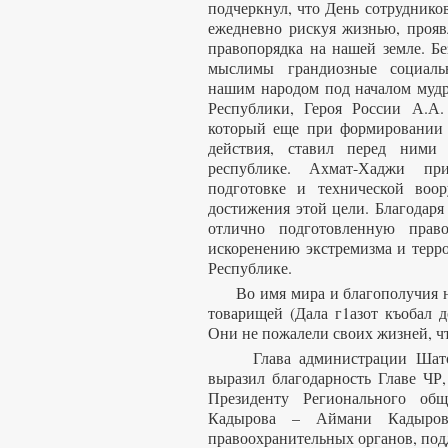
подчеркнул, что День сотрудников
ежедневно рискуя жизнью, прояв
правопорядка на нашей земле. Б
мыслимы грандиозные социальн
нашим народом под началом мудр
Республики, Героя России А.А.
который еще при формировании 
действия, ставил перед ними 
республике. Ахмат-Хаджи при
подготовке и технической во
достижения этой цели. Благодар
отлично подготовленную право
искоренению экстремизма и терр
Республике.
Во имя мира и благополучия на
товарищей (Дала г1азот къобал д
Они не пожалели своих жизней, ч
Глава администрации Шатойс
выразил благодарность Главе ЧР
Президенту Регионального об
Кадырова – Аймани Кадыров
правоохранительных органов, под