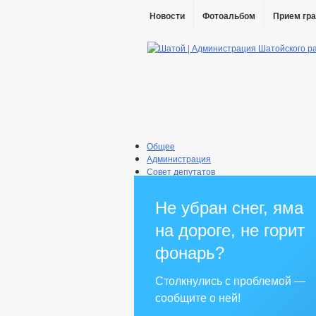
Новости
Фотоальбом
Прием гр
Общее
Администрация
Совет депутатов
Противодействие коррупции
Правовые акты
Не убран снег, яма
Бюджет
Муниципальные услуги
на дороге, не горит
Прием граждан
фонарь?
Столкнулись с проблемой —
сообщите о ней!