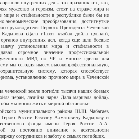
 органов внутренних дел – это праздник тех, кто,
ляя мужество и героизм, стоят на страже мира и
ез мира и стабильности в республике были бы не
о-экономические преобразования, достигнутые
ого руководителя Первого Президента Чеченской
 Кадырова (Дала г1азот къобал дойла цуьнан),
органов внутренних дел, когда еще шли боевые
задачу установления мира и стабильности в
давал огромное значение профессиональной
оруженности МВД по ЧР и многое сделал для
я ему мы сегодня имеем высокопрофессиональную,
охранительную систему, которая способствует
оризма, установлению прочного мира в Чеченской
 чеченской земле погибли тысячи наших боевых
ойла церан, лазийна чарна Дала маршала дойла).
тобы мы могли жить в мирной обстановке.
кого муниципального района Ш.Ш. Чабагаев
, Герою России Рамзану Ахматовичу Кадырову и
щественного фонда имени Героя России А.А.
ой за постоянно внимание к деятельности
держку сотрудников и заботу о семьях погибших.