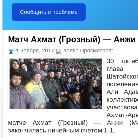
Сообщить о проблеме
Матч Ахмат (Грозный) — Анжи 
1 ноября, 2017
admin Просмотров:
30 октя
глава а
Шатойск
поселен
Али Ада
коллекти
участвов
Ахмат-Ар
матче Ахмат (Грозный) — Анжи (Ма
закончилась ничейным счетом 1-1.