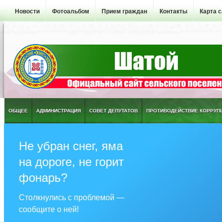
Новости
Фотоальбом
Прием граждан
Контакты
Карта 
ОБЩЕЕ
АДМИНИСТРАЦИЯ
СОВЕТ ДЕПУТАТОВ
ПРОТИВОДЕЙСТВИЕ КОРРУП
Не убран снег, яма
на дороге, не горит
фонарь?
Столкнулись с проблемой —
сообщите о ней!