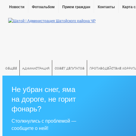
Новости
Фотоальбом
Прием граждан
Контакты
Карта 
ОБЩЕЕ
АДМИНИСТРАЦИЯ
СОВЕТ ДЕПУТАТОВ
ПРОТИВОДЕЙСТВИЕ КОРРУП
Не убран снег, яма
на дороге, не горит
фонарь?
Столкнулись с проблемой —
сообщите о ней!