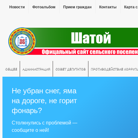
Новости
Фотоальбом
Прием граждан
Контакты
Карта 
ОБЩЕЕ
АДМИНИСТРАЦИЯ
СОВЕТ ДЕПУТАТОВ
ПРОТИВОДЕЙСТВИЕ КОРРУП
Не убран снег, яма
на дороге, не горит
фонарь?
Столкнулись с проблемой —
сообщите о ней!