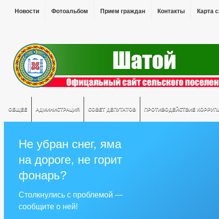
Новости
Фотоальбом
Прием граждан
Контакты
Карта 
ОБЩЕЕ
АДМИНИСТРАЦИЯ
СОВЕТ ДЕПУТАТОВ
ПРОТИВОДЕЙСТВИЕ КОРРУП
Не убран снег, яма
на дороге, не горит
фонарь?
Столкнулись с проблемой —
сообщите о ней!