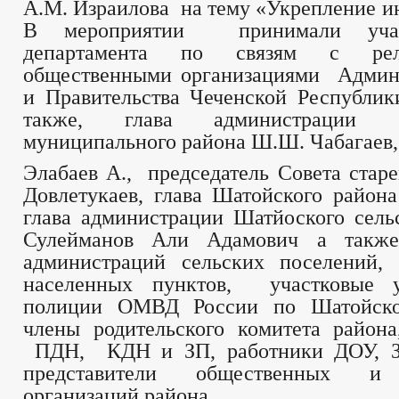
А.М. Израилова на тему «Укрепление ин
В мероприятии принимали учас
департамента по связям с ре
общественными организациями Админ
и Правительства Чеченской Республики
также, глава администрации
муниципального района Ш.Ш. Чабагаев,
Элабаев А., председатель Совета стар
Довлетукаев, глава Шатойского райо
глава администрации Шатйоского сель
Сулейманов Али Адамович а также
администраций сельских поселений,
населенных пунктов, участковые у
полиции ОМВД России по Шатойско
члены родительского комитета района
ПДН, КДН и ЗП, работники ДОУ, З
представители общественных и 
организаций района.