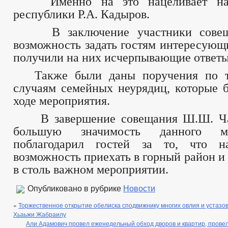
Именно на это нацеливает нас 
республики Р.А. Кадыров.
В заключение участники совеща
возможность задать гостям интересующ
получили на них исчерпывающие ответы
Также были даны поручения по т
случаям семейных неурядиц, которые 
ходе мероприятия.
В завершение совещания Ш.Ш. Чаб
большую значимость данного м
поблагодарил гостей за то, что 
возможность приехать в горный район и
в столь важном мероприятии.
Опубликовано в рубрике
Новости
«
Торжественное открытие обелиска сподвижнику многих овлия и устазов
Хьаьжи Жабраилу
Али Адамович провел еженедельный обход дворов и квартир, прове