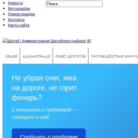
Новости
Фотоальбом
Прием граждан
Контакты
Карта сайта
ОБЩЕЕ
АДМИНИСТРАЦИЯ
СОВЕТ ДЕПУТАТОВ
ПРОТИВОДЕЙСТВИЕ КОРРУП
Не убран снег, яма
на дороге, не горит
фонарь?
Столкнулись с проблемой —
сообщите о ней!
Сообщить о проблеме