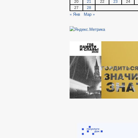
20
21
22
23
24
27
28
« Янв
Мар »