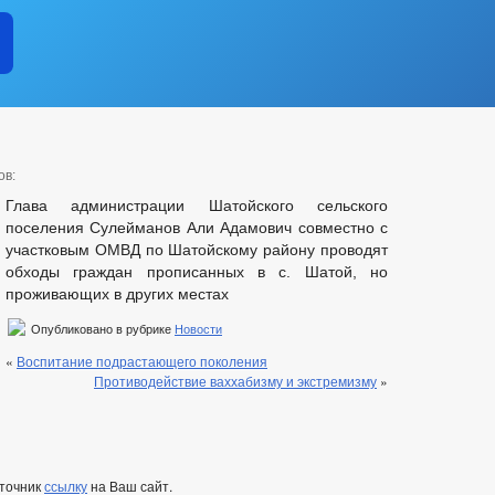
ов:
Глава администрации Шатойского сельского
поселения Сулейманов Али Адамович совместно с
участковым ОМВД по Шатойскому району проводят
обходы граждан прописанных в с. Шатой, но
проживающих в других местах
Опубликовано в рубрике
Новости
«
Воспитание подрастающего поколения
Противодействие ваххабизму и экстремизму
»
сточник
ссылку
на Ваш сайт.