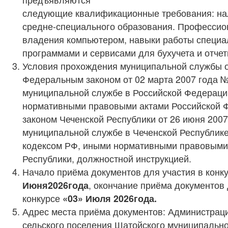
следующие квалификационные требования: на
средне-специального образования. Професси
владения компьютером, навыки работы специ
программами и сервисами для бухучета и отчет
Условия прохождения муниципальной службы 
Федеральным законом от 02 марта 2007 года 
муниципальной службе в Российской Федераци
нормативными правовыми актами Российской 
законом Чеченской Республики от 26 июня 200
муниципальной службе в Чеченской Республик
кодексом РФ, иными нормативными правовыми
Республики, должностной инструкцией.
Начало приёма документов для участия в конк
Июня
202
6
года
, окончание приёма документов 
конкурсе
«
03
»
Ию
л
я
202
6
года.
Адрес места приёма документов: Администрац
сельского поселения Шатойского муниципально