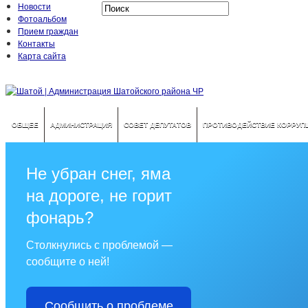
Новости
Фотоальбом
Прием граждан
Контакты
Карта сайта
ОБЩЕЕ
АДМИНИСТРАЦИЯ
СОВЕТ ДЕПУТАТОВ
ПРОТИВОДЕЙСТВИЕ КОРРУП
Не убран снег, яма
на дороге, не горит
фонарь?
Столкнулись с проблемой —
сообщите о ней!
Сообщить о проблеме