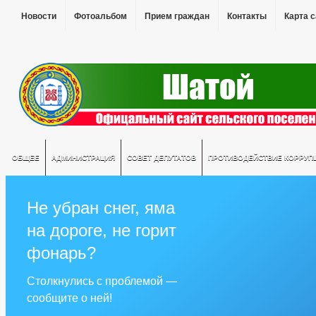
Новости
Фотоальбом
Прием граждан
Контакты
Карта 
ОБЩЕЕ
АДМИНИСТРАЦИЯ
СОВЕТ ДЕПУТАТОВ
ПРОТИВОДЕЙСТВИЕ КОРРУП
Не убран снег, яма
на дороге, не горит
фонарь?
Столкнулись с проблемой —
сообщите о ней!