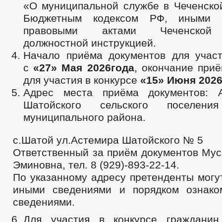
«О муниципальной службе в Чеченской
Бюджетным кодексом РФ, иными 
правовыми актами Чеченской 
должностной инструкцией.
Начало приёма документов для участ
с
«
27
»
Мая
202
6
года
, окончание при
для участия в конкурсе
«
15
»
Июня
202
Адрес места приёма документов: А
Шатойского сельского поселени
муниципального района.
с.Шатой ул.Астемира Шатойского № 5
Ответственный за приём документов Мус
Эминовна, тел. 8 (929)-893-22-14.
По указанному адресу претенденты могу
иными сведениями и порядком ознако
сведениями.
Для участия в конкурсе гражданин