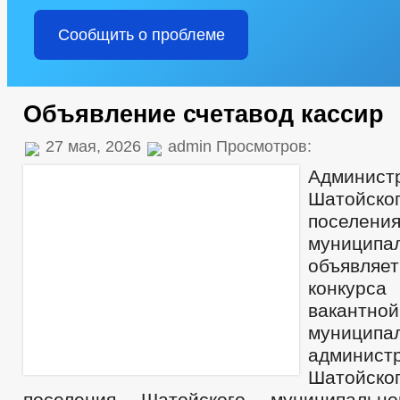
Сообщить о проблеме
Объявление счетавод кассир
27 мая, 2026
admin Просмотров:
Админист
Шатойск
поселен
муницип
объявляе
конкурс
вакантн
муницип
админист
Шатойск
поселения Шатойского муниципальн