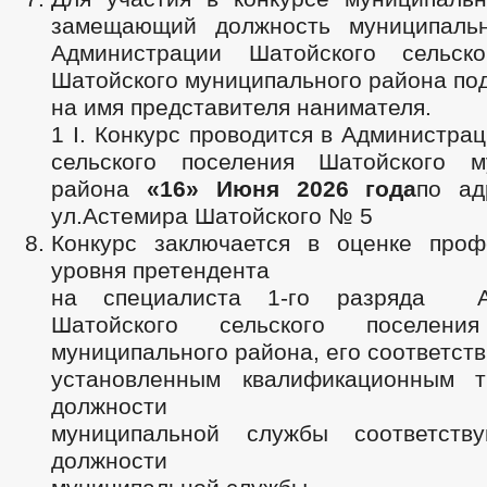
замещающий должность муниципаль
Администрации Шатойского сельско
Шатойского муниципального района по
на имя представителя нанимателя.
1 I. Конкурс проводится в Администра
сельского поселения Шатойского м
района
«
16
»
Июня
202
6
года
по ад
ул.Астемира Шатойского № 5
Конкурс заключается в оценке проф
уровня претендента
на специалиста 1-го разряда А
Шатойского сельского поселени
муниципального района, его соответст
установленным квалификационным т
должности
муниципальной службы соответств
должности