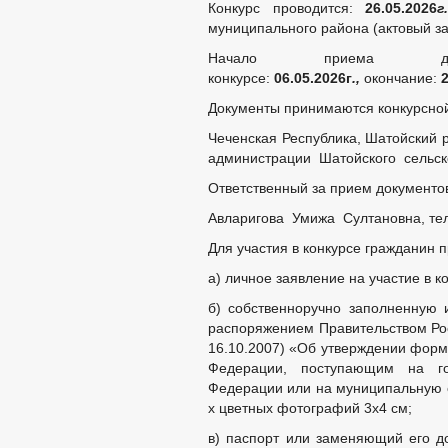
Конкурс проводится:
26
.
0
5
.202
6
г.
Планы и отчеты работы админист
муниципального района (актовый за
Перечень информации о деятельн
Закупка товаров, работ и услуг
Начало приема д
Реестр недвижимого имущества
конкурсе:
06
.
0
5
.202
6
г
.,
окончание:
Подведомственные организации
Информация о результатах проверок
Документы принимаются конкурсной
Информация о кадровом обеспечении
Чеченская Республика, Шатойский р
Кадровый резерв
Контактная информация
администрации Шатойского сельск
Аттестационная комиссия
Ответственный за прием документо
Условия и результаты конкурсов
Квалификационные требования
Авларигова Умижа Султановна, тел.
Сведения о вакантных должностях
Порядок поступления граждан на 
Для участия в конкурсе гражданин
_
а) личное заявление на участие в к
Структура, полномочия, задачи и фун
Тексты официальных выступлений и з
б) собственноручно заполненную 
Сведения о численности муниципаль
распоряжением Правительством Рос
_
16.10.2007) «Об утверждении форм
Совет депутатов
Федерации, поступающим на го
Депутаты
Федерации или на муниципальную с
Протоколы
х цветных фотографий 3х4 см;
Структура, полномочия, задачи и фун
Сведения о доходах депутатов
в) паспорт или заменяющий его д
_