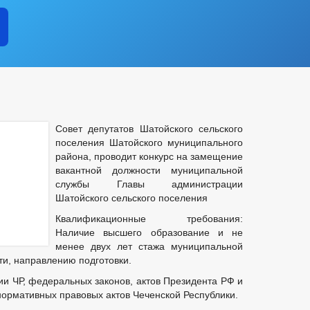
рупции
летних
нарушений
ой дружине
ого движения
ликта интересов
ам в администрации
Совет депутатов Шатойского сельского
поселения Шатойского муниципального
района, проводит конкурс на замещение
вакантной должности муниципальной
службы Главы администрации
Шатойского сельского поселения
Квалификационные требования:
Наличие высшего образование и не
менее двух лет стажа муниципальной
срочках
ти, направлению подготовки.
ие субъектов
ии ЧР, федеральных законов, актов Президента РФ и
еднего предпринимательства
нормативных правовых актов Чеченской Республики.