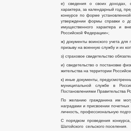
е) сведения о своих доходах, 
Экспертные заключения об экспер
характера, за календарный год, пр
_
конкурсе по форме установленно
Порядок обжалования НПА
Конфиденциальная политика
утверждении формы справки о до
Распоряжения администрации
имущественного характера и вн
Административные регламенты
Российской Федерации»;
Постановления администрации
ж) документы воинского учета для
Публичные слушания
Федеральные законы
призыву на военную службу и их ко
Бюджет
з) страховое свидетельство обязате
Бюджет по годам
Отчет об исполнении бюджета
и) свидетельство о постановке физ
_
жительства на территории Российск
Муниципальные услуги
Формы заявлений по муниципальным 
к) иные документы, предусмотренн
Стандарты муниципальных услуг
муниципальной службе в Росси
Нормативно-правовые акты
Постановлениями Правительства Р
Муниципальные услуги
_
По желанию гражданина им могу
Прием граждан
наградами и присвоении почетных 
Обращение к главе
личность, профессиональную подгот
Интернет приемная
С порядком проведения конкурса
График приема граждан
Обзоры обращений граждан
Шатойского сельского поселения.