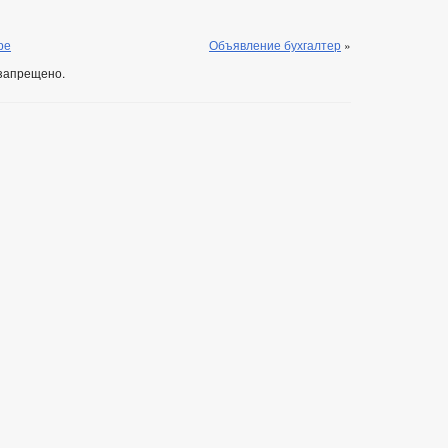
ре
Объявление бухгалтер
»
запрещено.