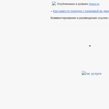
Форма обращений и заявлений
Порядок рассмотрения обращений
Опубликовано в рубрике
Новости
Регламент рассмотрения обращений
«
Как навести порядок с парковкой во дво
Комментирование и размещение ссылок 