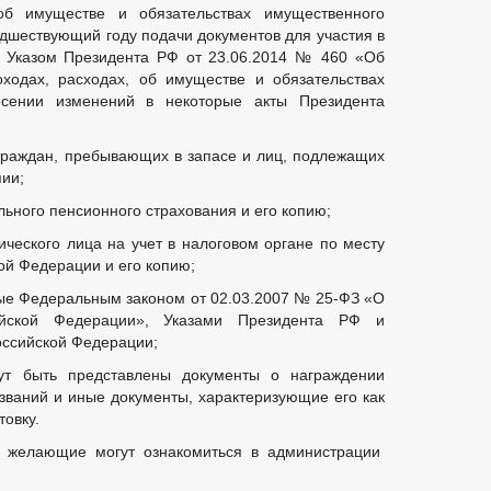
об имуществе и обязательствах имущественного
тизах
едшествующий году подачи документов для участия в
й Указом Президента РФ от 23.06.2014 № 460 «Об
ходах, расходах, об имуществе и обязательствах
есении изменений в некоторые акты Президента
 граждан, пребывающих в запасе и лиц, подлежащих
пии;
льного пенсионного страхования и его копию;
ического лица на учет в налоговом органе по месту
ой Федерации и его копию;
услугам
ые Федеральным законом от 02.03.2007 № 25-ФЗ «О
йской Федерации», Указами Президента РФ и
оссийской Федерации;
т быть представлены документы о награждении
званий и иные документы, характеризующие его как
овку.
, желающие могут ознакомиться в администрации