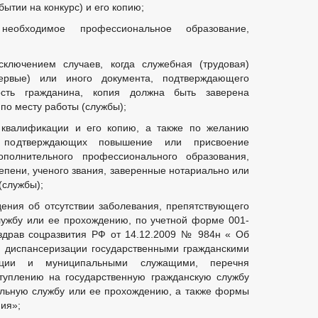
ытии на конкурс) и его копию;
необходимое профессиональное образование,
коррупции
ключением случаев, когда служебная (трудовая)
иводействием коррупции, для заполнения
первые) или иного документа, подтверждающего
уществе и обязательствах имущественного характера
ость гражданина, копия должна быть заверена
к служебному поведению и урегулированию конфликта интересов
по месту работы (службы);
тах коррупции
квалификации и его копию, а также по желанию
, подтверждающих повышение или присвоение
полнительного профессионального образования,
епени, ученого звания, заверенные нотариально или
(службы);
ения об отсутствии заболевания, препятствующего
ере ОРВ
ужбу или ее прохождению, по учетной форме 001-
и ОФВ и экспертизы
здрав соцразвития РФ от 14.12.2009 № 984н « Об
 диспансеризации государственными гражданскими
ации и муниципальными служащими, перечня
туплению на государственную гражданскую службу
льную службу или ее прохождению, а также формы
ия»;