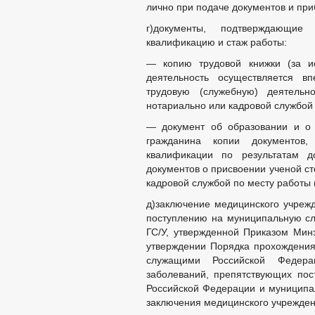
лично при подаче документов и приб
Противодействие коррупции
НПА
г)документы, подтверждающие 
Иные акты в сфере противодействия 
квалификацию и стаж работы:
Антикоррупционная экспертиза
Методические материалы
— копию трудовой книжки (за ис
Формы документов, связанных с прот
деятельность осуществляется в
Сведения о доходах, расходах, об им
трудовую (служебную) деятельн
Комиссия по соблюдению требований 
нотариально или кадровой службой 
Обратная связь для сообщения о фак
_
— документ об образовании и о 
Правовые акты
гражданина копии документов
Устав
квалификации по результатам до
Решения
документов о присвоении ученой ст
Приказы
кадровой службой по месту работы 
Проекты к обсуждению
Оценка регулирующего воздействия
д)заключение медицинского учрежд
Нормативные правовые акты в сф
поступлению на муниципальную сл
Муниципальные НПА в сфере ОРВ 
ГС/У, утвержденной Приказом Мин
Планы проведения экспертизы
утверждении Порядка прохождения
Планы проведения ОФВ
служащими Российской Федер
Публичные консультации
заболеваний, препятствующих пос
Сводные отчеты об ОРВ
Российской Федерации и муниципа
Сводные отчеты об ОФВ
Экспертные заключения об ОРВ
заключения медицинского учрежден
Экспертные заключения об ОФВ