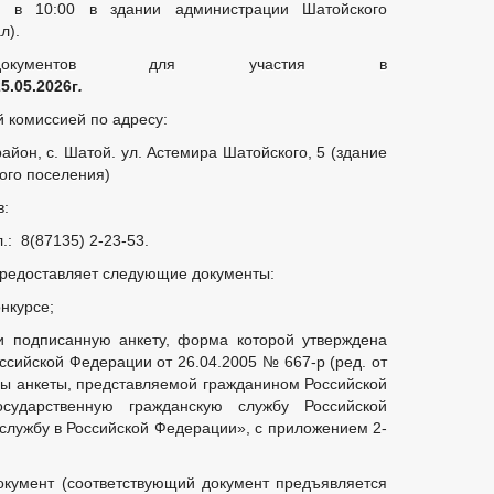
в 10:00 в здании администрации Шатойского
рации
л).
ости ОМСУ, размещаемой в сети «Интернет»
окументов для участия в
25
.
0
5
.202
6
г
.
 комиссией по адресу:
айон, с. Шатой. ул. Астемира Шатойского, 5 (здание
ого поселения)
в:
: 8(87135) 2-23-53.
муниципальную службу
 предоставляет следующие документы:
онкурсе;
кции
аявлений
и подписанную анкету, форма которой утверждена
ных служащих администрации
сийской Федерации от 26.04.2005 № 667-р (ред. от
ы анкеты, представляемой гражданином Российской
сударственную гражданскую службу Российской
лужбу в Российской Федерации», с приложением 2-
кции
окумент (соответствующий документ предъявляется