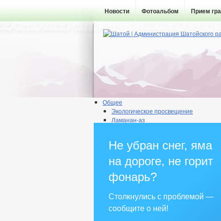
Новости
Фотоальбом
Прием гр
Общее
Экологическое просвещение
Ламанан-аз
Горячая линия
Прокуратура района
Не убран снег, яма
Прокуратура разъясняет
Информация о поселении
на дороге, не горит
Администрация
Глава
фонарь?
ГО и ЧС
Комиссии
Столкнулись с проблемой —
Комиссия по ВИЧ
сообщите о ней!
Рабочая группа АНК
Рабочая группа АТК