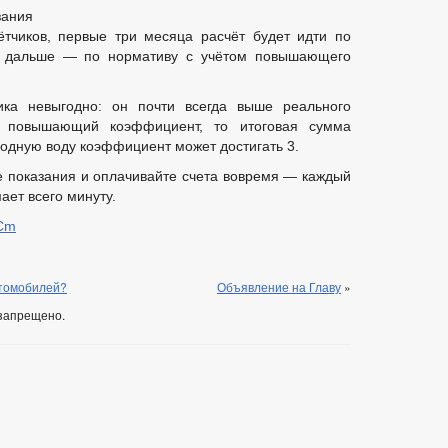
зания
ётчиков, первые три месяца расчёт будет идти по
А дальше — по нормативу с учётом повышающего
ика невыгодно: он почти всегда выше реального
т повышающий коэффициент, то итоговая сумма
лодную воду коэффициент может достигать 3.
е показания и оплачивайте счета вовремя — каждый
ает всего минуту.
GCm
втомобилей?
Объявление на Главу
»
запрещено.