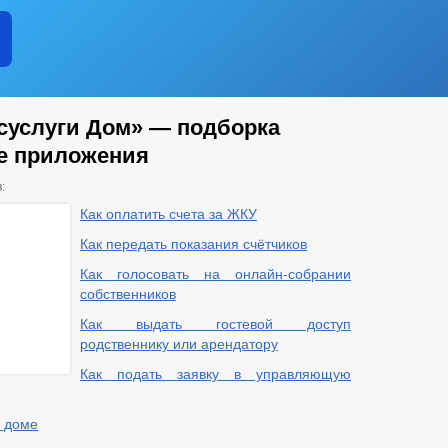
осуслуги Дом» — подборка
е приложения
:
Как оплатить счета за ЖКУ
Как передать показания счётчиков
Как голосовать на онлайн-собрании
собственников
Как выдать гостевой доступ
родственнику или арендатору
Как подать заявку в управляющую
в доме