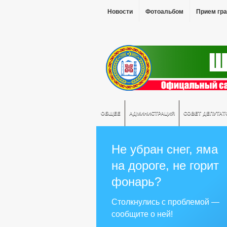
Новости
Фотоальбом
Прием гр
ОБЩЕЕ
АДМИНИСТРАЦИЯ
СОВЕТ ДЕПУТАТ
Не убран снег, яма
на дороге, не горит
фонарь?
Столкнулись с проблемой —
сообщите о ней!