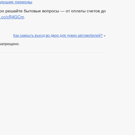
дыдущие периоды
тро решайте бытовые вопросы — от оплаты счетов до
k.cc/cR4GCm
.
Как закрыть въезд во двор для чужих автомобилей?
»
запрещено.