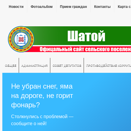
Новости
Фотоальбом
Прием граждан
Контакты
Карта 
ОБЩЕЕ
АДМИНИСТРАЦИЯ
СОВЕТ ДЕПУТАТОВ
ПРОТИВОДЕЙСТВИЕ КОРРУП
Не убран снег, яма
на дороге, не горит
фонарь?
Столкнулись с проблемой —
сообщите о ней!