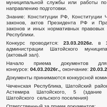
муниципальной службы или работы по
направлению подготовки.
Знание: Конституции РФ, Конституции 
законов, актов Президента РФ и Пра
законов и иных нормативных правовых 
Республики.
Конкурс проводится:
23
.
03
.202
6
г.
в 10
администрации Шатойского муницип
(актовый зал).
Начало приема документов дл
конкурсе:
04
.
0
3
.202
6
г
.,
окончание:
2
0
.
0
3
.
Документы принимаются конкурсной комис
Чеченская Республика, Шатойский район
Астемира Шатойского, 5 (здание 
Шатойского сельского поселения)
Ответственный за прием документов: