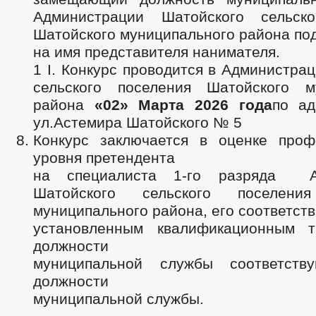
Администрации Шатойского сельско
Шатойского муниципального района по
на имя представителя нанимателя.
1 I. Конкурс проводится в Администра
сельского поселения Шатойского м
района
«
02
»
Марта
202
6
года
по ад
ул.Астемира Шатойского № 5
Конкурс заключается в оценке проф
уровня претендента
на специалиста 1-го разряда А
Шатойского сельского поселени
муниципального района, его соответст
установленным квалификационным т
должности
муниципальной службы соответств
должности
муниципальной службы.