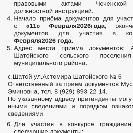
правовыми актами Чеченской 
должностной инструкцией.
Начало приёма документов для участ
с
«
11
»
Февраля
202
6
года
, оконч
документов для участия в к
Февряля
202
6
года.
Адрес места приёма документов: А
Шатойского сельского поселени
муниципального района.
с.Шатой ул.Астемира Шатойского № 5
Ответственный за приём документов Мус
Эминовна, тел. 8 (929)-893-22-14.
По указанному адресу претенденты могу
иными сведениями и порядком ознако
сведениями.
Для участия в конкурсе гражданин
следующие документы: