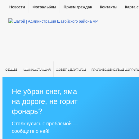
Новости
Фотоальбом
Прием граждан
Контакты
Карта 
ОБЩЕЕ
АДМИНИСТРАЦИЯ
СОВЕТ ДЕПУТАТОВ
ПРОТИВОДЕЙСТВИЕ КОРРУП
Не убран снег, яма
на дороге, не горит
фонарь?
Столкнулись с проблемой —
сообщите о ней!