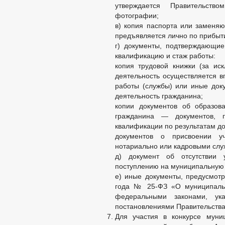
утверждается Правительств
фотографии;
в) копия паспорта или заменяю
предъявляется лично по прибыти
г) документы, подтверждающи
квалификацию и стаж работы:
копия трудовой книжки (за иск
деятельность осуществляется в
работы (службы) или иные док
деятельность гражданина;
копии документов об образов
гражданина — документов, 
квалификации по результатам д
документов о присвоении уч
нотариально или кадровыми слу
д) документ об отсутствии 
поступлению на муниципальную 
е) иные документы, предусмот
года № 25-ФЗ «О муниципальн
федеральными законами, ук
постановлениями Правительства
Для участия в конкурсе мун