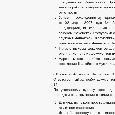
специального образования. Пр
навыки работы специализирова
отчетности.
Условия прохождения муниципа
от 02 марта 2007 года № 25
Федерации», иными нормативн
законом Чеченской Республики 
службе в Чеченской Республике
правовыми актами Чеченской Ре
Начало приёма документов для
окончание приёма документов дл
Адрес места приёма докуме
поселения Шатойского муниципа
с.Шатой ул.Астемира Шатойского №
Ответственный за приём документов
14.
По указанному адресу претенде
порядком ознакомления с этими св
Для участия в конкурсе граждан
а) личное заявление;
б) собственноручно заполне