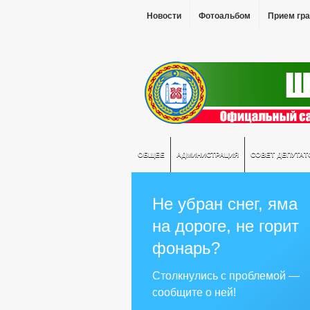
Новости
Фотоальбом
Прием гр
ОБЩЕЕ
АДМИНИСТРАЦИЯ
СОВЕТ ДЕПУТАТ
Не убран снег, яма
на дороге, не горит
фонарь?
Столкнулись с проблемой —
сообщите о ней!