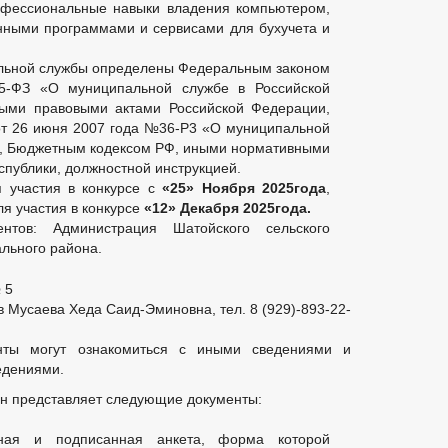
офессиональные навыки владения компьютером,
нными программами и сервисами для бухучета и
льной службы определены Федеральным законом
-ФЗ «О муниципальной службе в Российской
ыми правовыми актами Российской Федерации,
от 26 июня 2007 года №36-Р3 «О муниципальной
», Бюджетным кодексом РФ, иными нормативными
спублики, должностной инструкцией.
 участия в конкурсе с
«25» Ноября 2025года
,
я участия в конкурсе
«12» Декабря 2025года.
нтов: Администрация Шатойского сельского
льного района.
 5
 Мусаева Хеда Саид-Эминовна, тел. 8 (929)-893-22-
нты могут ознакомиться с иными сведениями и
едениями.
ин представляет следующие документы:
нная и подписанная анкета, форма которой