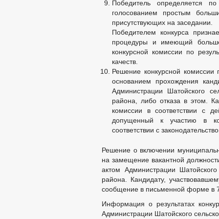
Победитель определяется по
голосованием простым больши
присутствующих на заседании.
Победителем конкурса призна
процедуры и имеющий больше
конкурсной комиссии по резул
качеств.
Решение конкурсной комиссии п
основанием прохождения канд
Администрации Шатойского се
района, либо отказа в этом. К
комиссии в соответствии с де
допущенный к участию в ко
соответствии с законодательств
Решение о включении муниципально
на замещение вакантной должност
актом Администрации Шатойского
района. Кандидату, участвовавшем
сообщение в письменной форме в 7
Информация о результатах конку
Администрации Шатойского сельско