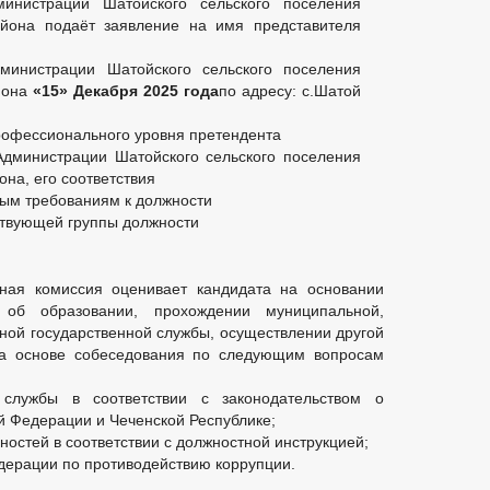
инистрации Шатойского сельского поселения
айона подаёт заявление на имя представителя
дминистрации Шатойского сельского поселения
йона
«15» Декабря 2025 года
по адресу: с.Шатой
профессионального уровня претендента
Администрации Шатойского сельского поселения
на, его соответствия
ым требованиям к должности
ствующей группы должности
сная комиссия оценивает кандидата на основании
 об образовании, прохождении муниципальной,
иной государственной службы, осуществлении другой
 на основе собеседования по следующим вопросам
службы в соответствии с законодательством о
й Федерации и Чеченской Республике;
остей в соответствии с должностной инструкцией;
дерации по противодействию коррупции.