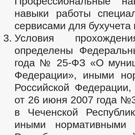
Профессиональные на
МУНИЦИПАЛЬНЫЕ УСЛУГИ
НОРМАТИВНО-ПРАВОВЫЕ АКТЫ
навыки работы специа
ОБРАЩЕНИЕ К ГЛАВЕ
ИНТЕРНЕТ ПРИЕМН
ПРИЕМ ГРАЖДАН
ФОРМА ОБРАЩЕНИЙ И ЗАЯВЛЕНИЙ
ПОРЯ
сервисами для бухучета 
РЕГЛАМЕНТ РАССМОТРЕНИЯ ОБРАЩЕНИЙ
Условия прохожден
определены Федеральн
года № 25-ФЗ «О муниц
Федерации», иными но
Российской Федерации,
от 26 июня 2007 года №
в Чеченской Республи
иными нормативными 