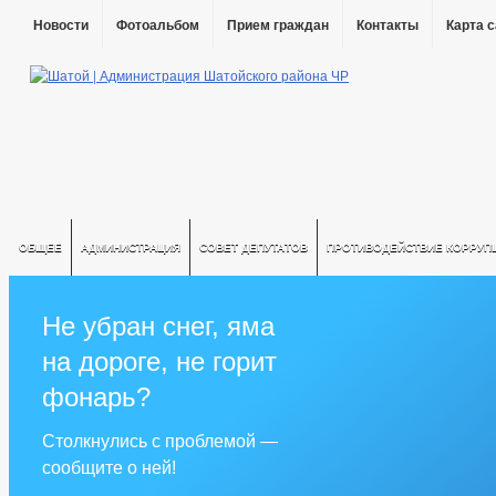
Новости
Фотоальбом
Прием граждан
Контакты
Карта 
ОБЩЕЕ
АДМИНИСТРАЦИЯ
СОВЕТ ДЕПУТАТОВ
ПРОТИВОДЕЙСТВИЕ КОРРУП
Не убран снег, яма
на дороге, не горит
фонарь?
Столкнулись с проблемой —
сообщите о ней!