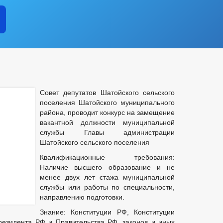
ОУСТРОЙСТВО
ГЕНЕРАЛЬНЫЙ ПЛАН
ЦЕЛЕВЫЕ 
ФОРМАЦИОННЫЕ МАТЕРИАЛЫ
ЗАКУПКА ТОВАРОВ, РАБОТ И УСЛУ
 РАССРОЧКАХ
ФИНАНСОВО-ЭКОНОМИЧЕСКОЕ СОСТОЯНИЕ СУБЪ
 СРЕДНЕГО ПРЕДПРИНИМАТЕЛЬСТВА
ПЛАНЫ И ОТЧЕТЫ РАБОТЫ АДМИНИСТРАЦИИ
НОСТИ ОМСУ, РАЗМЕЩАЕМОЙ В СЕТИ «ИНТЕРНЕТ»
Совет депутатов Шатойского сельского
РЕЕСТР НЕДВИЖИМОГО ИМУЩЕСТВА
ПОДВЕДОМСТВЕННЫ
поселения Шатойского муниципального
ЕРОК
района, проводит конкурс на замещение
вакантной должности муниципальной
ЧЕНИИ
КАДРОВЫЙ РЕЗЕРВ
КОНТАКТНАЯ ИНФОРМАЦИЯ
службы Главы администрации
УСЛОВИЯ И РЕЗУЛЬТАТЫ КОНКУРСОВ
КВАЛИФИКАЦИОННЫЕ Т
Шатойского сельского поселения
ТЯХ
ПОРЯДОК ПОСТУПЛЕНИЯ ГРАЖДАН НА МУНИЦИПАЛЬНУЮ С
Квалификационные требования:
И ФУНКЦИИ
ТЕКСТЫ ОФИЦИАЛЬНЫХ ВЫСТУПЛЕНИЙ И ЗАЯВЛЕН
Наличие высшего образование и не
ЦИПАЛЬНЫХ СЛУЖАЩИХ АДМИНИСТРАЦИИ
_
менее двух лет стажа муниципальной
ПРОТОКОЛЫ
СТРУКТУРА, ПОЛНОМОЧИЯ, ЗАДАЧИ И ФУНКЦИИ
службы или работы по специальности,
ДАХ ДЕПУТАТОВ
_
направлению подготовки.
ИНЫЕ АКТЫ В СФЕРЕ ПРОТИВОДЕЙСТВИЯ КОРРУПЦИИ
АНТ
Знание: Конституции РФ, Конституции
ИЧЕСКИЕ МАТЕРИАЛЫ
резидента РФ и Правительства РФ, законов и иных