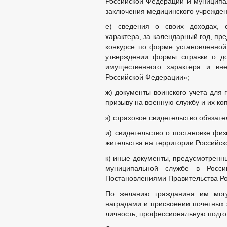
Российской Федерации и муниципа
заключения медицинского учрежден
е) сведения о своих доходах, 
характера, за календарный год, пр
конкурсе по форме установленно
утверждении формы справки о до
имущественного характера и вн
Российской Федерации»;
ж) документы воинского учета для
призыву на военную службу и их ко
з) страховое свидетельство обязате
и) свидетельство о постановке физ
жительства на территории Российск
к) иные документы, предусмотренн
муниципальной службе в Росси
Постановлениями Правительства Р
По желанию гражданина им могу
наградами и присвоении почетных 
личность, профессиональную подгот