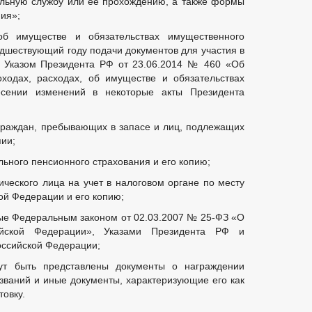
льную службу или ее прохождению, а также формы
ия»;
об имуществе и обязательствах имущественного
едшествующий году подачи документов для участия в
й Указом Президента РФ от 23.06.2014 № 460 «Об
ходах, расходах, об имуществе и обязательствах
есении изменений в некоторые акты Президента
 граждан, пребывающих в запасе и лиц, подлежащих
пии;
льного пенсионного страхования и его копию;
ического лица на учет в налоговом органе по месту
ой Федерации и его копию;
ые Федеральным законом от 02.03.2007 № 25-ФЗ «О
йской Федерации», Указами Президента РФ и
оссийской Федерации;
т быть представлены документы о награждении
званий и иные документы, характеризующие его как
овку.