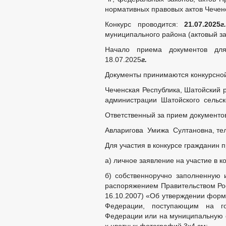
ФОРМЫ
нормативных правовых актов Чечен
СВЕДЕНИЯ О ДОХОДАХ, РАСХОДАХ,
Конкурс проводится:
21.07.2025
г.
КОМИССИЯ ПО СОБЛЮДЕНИЮ ТРЕБО
муниципального района (актовый за
ОБРАТНАЯ СВЯЗЬ ДЛЯ СООБЩЕНИЯ 
Начало приема документов дл
УСТАВ
РЕШЕ
18.07.2025
г.
ПРАВОВЫЕ АКТЫ
Документы принимаются конкурсной
ОЦЕНКА РЕГУЛИРУЮЩЕГО ВОЗДЕЙС
Чеченская Республика, Шатойский р
МУНИЦИПАЛЬНЫЕ НПА В СФЕРЕ ОРВ
администрации Шатойского сельск
ПУБЛИЧНЫЕ КОНСУЛЬТАЦИИ
ЭКСПЕРТНЫЕ ЗАКЛЮЧЕНИЯ ОБ ОРВ
Ответственный за прием документо
_
Авларигова Умижа Султановна, тел.
ПОРЯДОК ОБЖАЛОВАНИЯ НПА
Для участия в конкурсе гражданин
АДМИНИСТРАТИВНЫЕ РЕГЛАМЕНТЫ
ФЕДЕРАЛЬНЫЕ ЗАКОНЫ
а) личное заявление на участие в к
БЮДЖЕТ ПО ГОДАМ
б) собственноручно заполненную 
БЮДЖЕТ
ОТЧЕТ ОБ ИСПОЛНЕНИИ Б
распоряжением Правительством Рос
16.10.2007) «Об утверждении форм
ФОРМЫ ЗАЯ
МУНИЦИПАЛЬНЫЕ УСЛУГИ
Федерации, поступающим на го
НОРМАТИВН
Федерации или на муниципальную с
ОБРАЩЕНИЕ К ГЛАВ