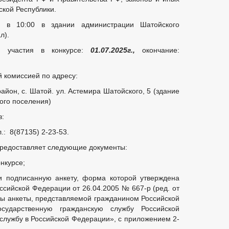
 ДОКУМЕНТОВ, СВЯЗАННЫХ С ПРОТИВОДЕЙСТВИЕМ КОРРУПЦИИ, ДЛЯ
ской Республики.
 ОБ ИМУЩЕСТВЕ И ОБЯЗАТЕЛЬСТВАХ ИМУЩЕСТВЕННОГО ХАРАКТЕРА
в 10:00 в здании администрации Шатойского
ВАНИЙ К СЛУЖЕБНОМУ ПОВЕДЕНИЮ И УРЕГУЛИРОВАНИЮ КОНФЛИКТА 
л).
О ФАКТАХ КОРРУПЦИИ
_
я участия в конкурсе:
01.07.2025г.,
окончание:
НИЯ
ПРИКАЗЫ
ПРОЕКТЫ К ОБСУЖДЕНИЮ
 комиссией по адресу:
ТВИЯ
НОРМАТИВНЫЕ ПРАВОВЫЕ АКТЫ В СФЕРЕ ОРВ
айон, с. Шатой. ул. Астемира Шатойского, 5 (здание
 И ОФВ И ЭКСПЕРТИЗЫ
ПЛАНЫ ПРОВЕДЕНИЯ ЭКСПЕРТИЗЫ
ого поселения)
СВОДНЫЕ ОТЧЕТЫ ОБ ОРВ
СВОДНЫЕ ОТЧЕТЫ ОБ ОФВ
ЭКСПЕРТНЫЕ ЗАКЛЮЧЕНИЯ ОБ ОФВ
ЭКСПЕРТНЫЕ ЗАКЛ
в:
: 8(87135) 2-23-53.
КОНФИДЕНЦИАЛЬНАЯ ПОЛИТИКА
РАСПОРЯЖЕНИЯ АДМИНИС
 предоставляет следующие документы:
ПОСТАНОВЛЕНИЯ АДМИНИСТРАЦИИ
ПУБЛИЧНЫЕ СЛУШ
онкурсе;
и подписанную анкету, форма которой утверждена
ЮДЖЕТА
_
сийской Федерации от 26.04.2005 № 667-р (ред. от
ы анкеты, представляемой гражданином Российской
ВЛЕНИЙ ПО МУНИЦИПАЛЬНЫМ УСЛУГАМ
СТАНДАРТЫ МУНИЦИП
сударственную гражданскую службу Российской
О-ПРАВОВЫЕ АКТЫ
МУНИЦИПАЛЬНЫЕ УСЛУГИ
_
лужбу в Российской Федерации», с приложением 2-
Е
ИНТЕРНЕТ ПРИЕМНАЯ
ГРАФИК ПРИЕМА ГРАЖДАН