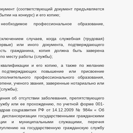
Й ГРАЖДАН
ФОРМА ОБРАЩЕНИЙ И ЗАЯВЛЕНИЙ
ПОРЯДО
окумент (соответствующий документ предъявляется
ОТРЕНИЯ ОБРАЩЕНИЙ
ытии на конкурс) и его копию;
необходимое профессиональное образование,
ключением случаев, когда служебная (трудовая)
первые) или иного документа, подтверждающего
ость гражданина, копия должна быть заверена
по месту работы (службы);
квалификации и его копию, а также по желанию
, подтверждающих повышение или присвоение
полнительного профессионального образования,
епени, ученого звания, заверенные нотариально или
(службы);
ения об отсутствии заболевания, препятствующего
ужбу или ее прохождению, по учетной форме 001-
здрав соцразвития РФ от 14.12.2009 № 984н « Об
 диспансеризации государственными гражданскими
ации и муниципальными служащими, перечня
туплению на государственную гражданскую службу