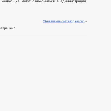
, желающие могут ознакомиться в администрации
Объявление счетавод кассир
»
запрещено.