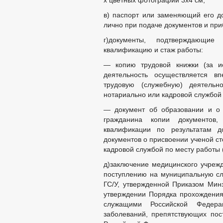
х цветных фотографий 3х4 см;
ПРИЕМ ГРАЖДАН
ОБЗОРЫ ОБРАЩЕНИ
в) паспорт или заменяющий его д
РЕГЛАМЕНТ РАССМ
лично при подаче документов и приб
г)документы, подтверждающие 
квалификацию и стаж работы:
— копию трудовой книжки (за ис
деятельность осуществляется в
трудовую (служебную) деятельн
нотариально или кадровой службой 
— документ об образовании и о 
гражданина копии документов
квалификации по результатам до
документов о присвоении ученой ст
кадровой службой по месту работы 
д)заключение медицинского учрежд
поступлению на муниципальную сл
ГС/У, утвержденной Приказом Мин
утверждении Порядка прохождения
служащими Российской Федер
заболеваний, препятствующих пос