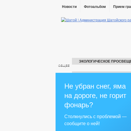
Новости
Фотоальбом
Прием гр
ЭКОЛОГИЧЕСКОЕ ПРОСВЕЩ
ОБЩЕЕ
ИНФОРМАЦИЯ О ПОСЕЛЕНИ
ГЛАВА
ГО И 
Не убран снег, яма
АДМИНИСТРАЦИЯ
на дороге, не горит
КОМИССИИ
КОМИССИЯ ПО ВИ
РАБОЧАЯ ГРУППА ПО ДНВ
КО
фонарь?
КОМИССИЯ ПО ПРОФИЛАКТИКЕ ПРА
КОМИССИЯ ПО БЕЗОПАСНОСТИ ДО
Столкнулись с проблемой —
ПОРЯДОК РАБОТЫ ПО ТРУДОВЫМ С
сообщите о ней!
РЕКВИЗИТЫ
СХОД ГРАЖДАН