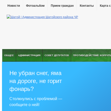
Новости
Фотоальбом
Прием граждан
Контакты
Карта 
ОБЩЕЕ
АДМИНИСТРАЦИЯ
СОВЕТ ДЕПУТАТОВ
ПРОТИВОДЕЙСТВИЕ КОРРУП
Не убран снег, яма
на дороге, не горит
фонарь?
Столкнулись с проблемой —
сообщите о ней!