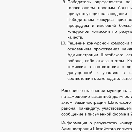
Победитель определяется по
голосованием простым больши
присутствующих на заседании.
Победителем конкурса призна
процедуры и имеющий больше
конкурсной комиссии по резул
качеств.
Решение конкурсной комиссии п
основанием прохождения канд
Администрации Шатойского се
района, либо отказа в этом. К
комиссии в соответствии с де
допущенный к участию в ко
соответствии с законодательств
Решение о включении муниципально
на замещение вакантной должност
актом Администрации Шатойского
района. Кандидату, участвовавшем
сообщение в письменной форме в 7
Информация о результатах конку
Администрации Шатойского сельско