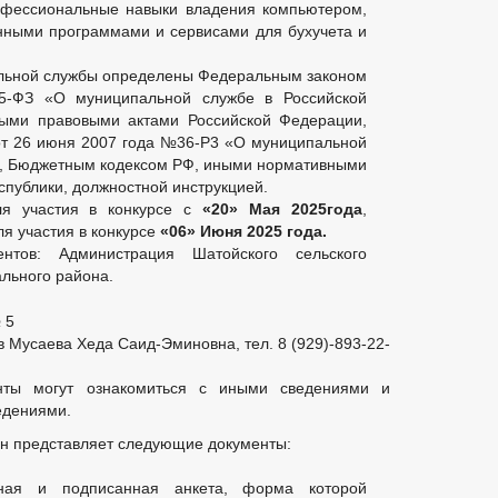
офессиональные навыки владения компьютером,
нными программами и сервисами для бухучета и
льной службы определены Федеральным законом
-ФЗ «О муниципальной службе в Российской
ыми правовыми актами Российской Федерации,
от 26 июня 2007 года №36-Р3 «О муниципальной
», Бюджетным кодексом РФ, иными нормативными
спублики, должностной инструкцией.
ля участия в конкурсе с
«20» Мая 2025года
,
я участия в конкурсе
«06» Июня 2025 года.
нтов: Администрация Шатойского сельского
льного района.
 5
 Мусаева Хеда Саид-Эминовна, тел. 8 (929)-893-22-
нты могут ознакомиться с иными сведениями и
едениями.
ин представляет следующие документы:
нная и подписанная анкета, форма которой