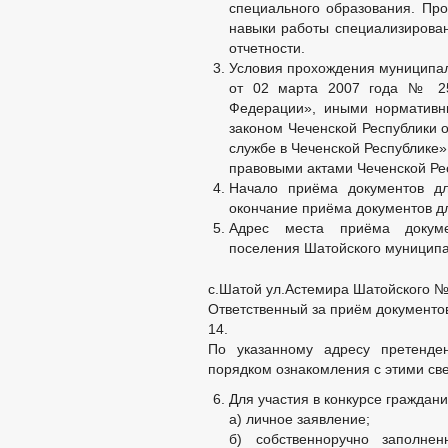
специального образования. Пр
навыки работы специализирова
отчетности.
Условия прохождения муниципа
от 02 марта 2007 года № 25
Федерации», иными нормативн
законом Чеченской Республики 
службе в Чеченской Республике
правовыми актами Чеченской Ре
Начало приёма документов д
окончание приёма документов дл
Адрес места приёма докуме
поселения Шатойского муниципа
с.Шатой ул.Астемира Шатойского №
Ответственный за приём документов
14.
По указанному адресу претенде
порядком ознакомления с этими св
Для участия в конкурсе граждан
а) личное заявление;
б) собственноручно заполне