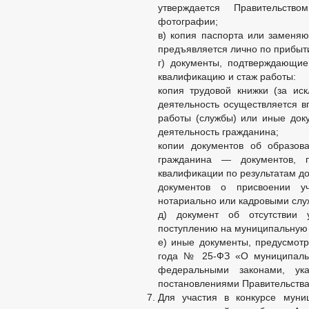
утверждается Правительств
фотографии;
в) копия паспорта или заменяю
предъявляется лично по прибыти
г) документы, подтверждающи
квалификацию и стаж работы:
копия трудовой книжки (за иск
деятельность осуществляется в
работы (службы) или иные док
деятельность гражданина;
копии документов об образов
гражданина — документов, 
квалификации по результатам д
документов о присвоении уч
нотариально или кадровыми слу
д) документ об отсутствии 
поступлению на муниципальную 
е) иные документы, предусмот
года № 25-ФЗ «О муниципальн
федеральными законами, ук
постановлениями Правительства
Для участия в конкурсе мун