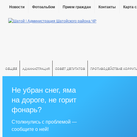
Новости
Фотоальбом
Прием граждан
Контакты
Карта 
ОБЩЕЕ
АДМИНИСТРАЦИЯ
СОВЕТ ДЕПУТАТОВ
ПРОТИВОДЕЙСТВИЕ КОРРУП
Не убран снег, яма
на дороге, не горит
фонарь?
Столкнулись с проблемой —
сообщите о ней!