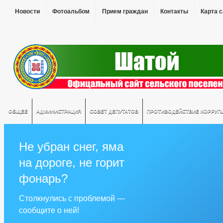
Новости
Фотоальбом
Прием граждан
Контакты
Карта 
ОБЩЕЕ
АДМИНИСТРАЦИЯ
СОВЕТ ДЕПУТАТОВ
ПРОТИВОДЕЙСТВИЕ КОРРУП
Не убран снег, яма
на дороге, не горит
фонарь?
Столкнулись с проблемой —
сообщите о ней!