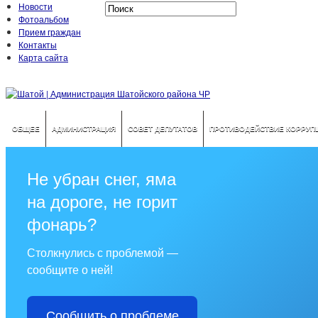
Новости
Фотоальбом
Прием граждан
Контакты
Карта сайта
ОБЩЕЕ
АДМИНИСТРАЦИЯ
СОВЕТ ДЕПУТАТОВ
ПРОТИВОДЕЙСТВИЕ КОРРУП
Не убран снег, яма
на дороге, не горит
фонарь?
Столкнулись с проблемой —
сообщите о ней!
Сообщить о проблеме