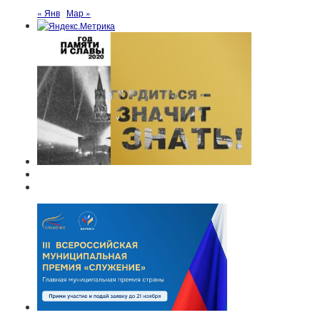
« Янв
Мар »