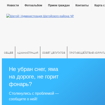
Новости
Фотоальбом
Прием граждан
Контакты
Карта 
ОБЩЕЕ
АДМИНИСТРАЦИЯ
СОВЕТ ДЕПУТАТОВ
ПРОТИВОДЕЙСТВИЕ КОРРУП
Не убран снег, яма
на дороге, не горит
фонарь?
Столкнулись с проблемой —
сообщите о ней!