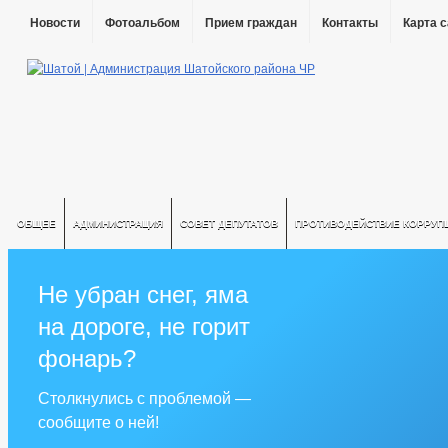
Новости
Фотоальбом
Прием граждан
Контакты
Карта 
ОБЩЕЕ
АДМИНИСТРАЦИЯ
СОВЕТ ДЕПУТАТОВ
ПРОТИВОДЕЙСТВИЕ КОРРУП
Не убран снег, яма
на дороге, не горит
фонарь?
Столкнулись с проблемой —
сообщите о ней!